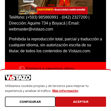
Teléfono: (+593) 985860991 - (042) 2327200 |
Dirección: Aguirre 734 y Boyacá | Email:
webmaster@vistazo.com
Prohibida la reproducción total, parcial y traducción a
cualquier idioma, sin autorización escrita de su
titular, de todos los contenidos de Vistazo.com.
Empieza a seguirnos ahora
Activar notificaciones
Utilizamos cookies propias y de terceros para mejorar tu
Código ética
experiencia y analizar el tráfico.
Más información
Sugerencias a:
CONFIGURAR
ACEPTAR
sugerencias@vistazo.com