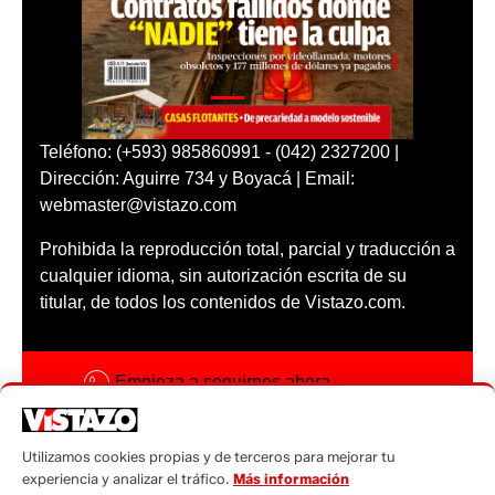
Teléfono: (+593) 985860991 - (042) 2327200 |
Dirección: Aguirre 734 y Boyacá | Email:
webmaster@vistazo.com
Prohibida la reproducción total, parcial y traducción a
cualquier idioma, sin autorización escrita de su
titular, de todos los contenidos de Vistazo.com.
Empieza a seguirnos ahora
Activar notificaciones
Utilizamos cookies propias y de terceros para mejorar tu
Código ética
experiencia y analizar el tráfico.
Más información