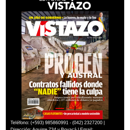
Teléfono: (+593) 985860991 - (042) 2327200 |
Dirección: Aguirre 734 y Boyacá | Email: