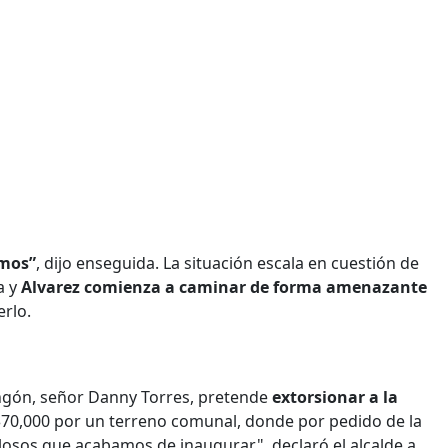
amos”
, dijo enseguida. La situación escala en cuestión de
a y
Alvarez comienza a caminar de forma amenazante
rlo.
ngón, señor Danny Torres, pretende
extorsionar a la
$70,000 por un terreno comunal, donde por pedido de la
osos que acabamos de inaugurar", declaró el alcalde a