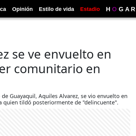
H
O
G
A
R
ica
Opinión
Estilo de vida
Estadio
ez se ve envuelto en
der comunitario en
de Guayaquil, Aquiles Alvarez, se vio envuelto en
 quien tildó posteriormente de "delincuente".