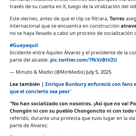
través de su cuenta en X, luego de la viralización del vi
Este viernes, antes de que el clip se filtrara,
Torres
ase
internacional que se encuentra en construcción
atrave
no se haya llevado a cabo un proceso de socialización
#Guayaquil
Incidente entre Aquiles Álvarez y el presidente de la
parte del alcalde.
pic.twitter.com/7fkVzBtV2U
— Minuto & Medio (@MinMedio)
July 5, 2025
Lea también |
Enrique Bunbury enfureció con fans e
que el concierto sea peor'
“No han socializado con nosotros. ¡Así que no va! 
Chongón ni con su pueblo Chongoncito ni con todo
referido, durante una protesta que tuvo lugar en la vía
parte de Alvarez.