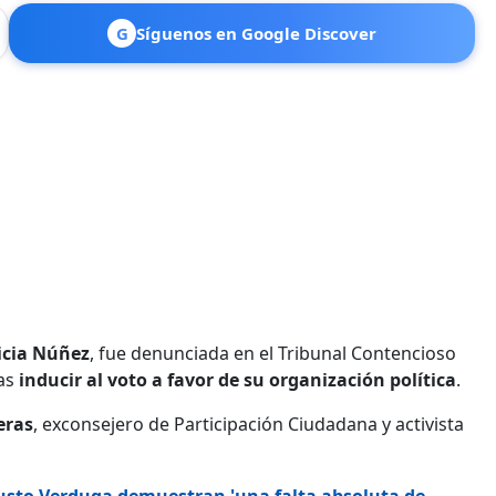
G
Síguenos en Google Discover
icia Núñez
, fue denunciada en el Tribunal Contencioso
ras
inducir al voto a favor de su organización política
.
eras
, exconsejero de Participación Ciudadana y activista
usto Verduga demuestran 'una falta absoluta de