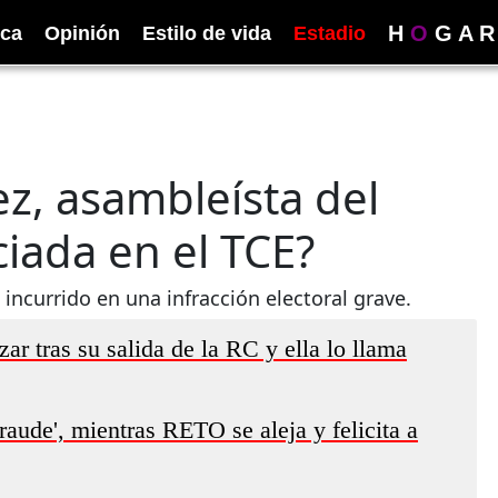
H
O
G
A
R
ica
Opinión
Estilo de vida
Estadio
ez, asambleísta del
iada en el TCE?
incurrido en una infracción electoral grave.
 tras su salida de la RC y ella lo llama
raude', mientras RETO se aleja y felicita a