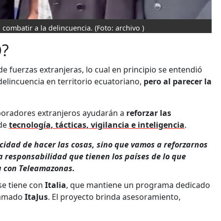
 combatir a la delincuencia.
(Foto: archivo )
?
e fuerzas extranjeras, lo cual en principio se entendió
delincuencia en territorio ecuatoriano,
pero al parecer la
aboradores extranjeros ayudarán a
reforzar las
 de
tecnología, tácticas, vigilancia e inteligencia
.
acidad de hacer las cosas, sino que vamos a reforzarnos
a responsabilidad que tienen los países de lo que
ta con Teleamazonas.
se tiene con
Italia
, que mantiene un programa dedicado
llamado
ItaJus
. El proyecto brinda asesoramiento,