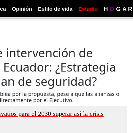
H
O
G
A
R
ica
Opinión
Estilo de vida
Estadio
 intervención de
 Ecuador: ¿Estrategia
plan de seguridad?
ea por la propuesta, pese a que las alianzas o
irectamente por el Ejecutivo.
atios para el 2030 superar así la crisis