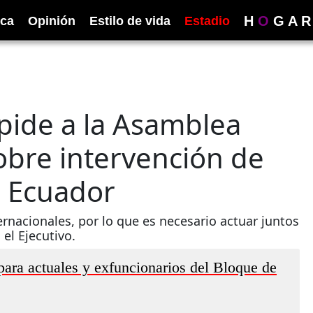
H
O
G
A
R
ica
Opinión
Estilo de vida
Estadio
pide a la Asamblea
obre intervención de
n Ecuador
ernacionales, por lo que es necesario actuar juntos
el Ejecutivo.
para actuales y exfuncionarios del Bloque de