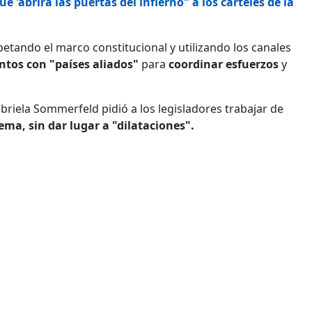
'abrirá las puertas del infierno" a los cárteles de la
spetando el marco constitucional y utilizando los canales
tos con "países aliados"
para
coordinar esfuerzos
y
Gabriela Sommerfeld pidió a los legisladores trabajar de
ema, sin dar lugar a "dilataciones".