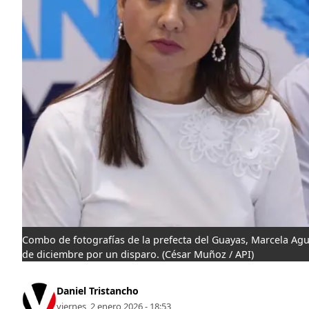
Combo de fotografías de la prefecta del Guayas, Marcela Agui
de diciembre por un disparo.
(César Muñoz / API)
Daniel Tristancho
viernes, 2 enero 2026 - 18:53