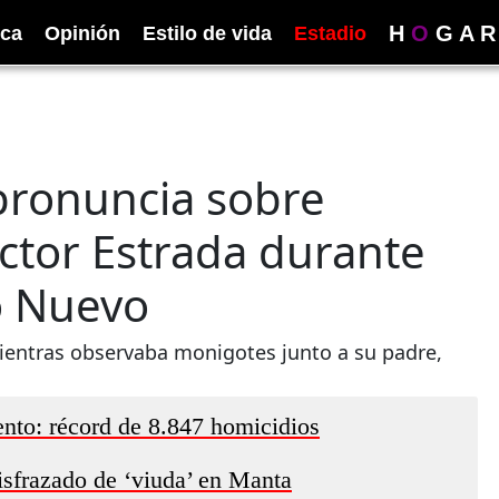
H
O
G
A
R
ica
Opinión
Estilo de vida
Estadio
pronuncia sobre
ctor Estrada durante
o Nuevo
mientras observaba monigotes junto a su padre,
nto: récord de 8.847 homicidios
isfrazado de ‘viuda’ en Manta