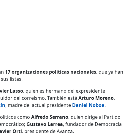
rán
17 organizaciones políticas nacionales
, que ya han
us listas.
vier Lasso
, quien es hermano del expresidente
uidor del correísmo. También está
Arturo Moreno
,
zín
, madre del actual presidente
Daniel Noboa
.
políticos como
Alfredo Serrano
, quien dirige al Partido
Democrático;
Gustavo Larrea
, fundador de Democracia
Javier Orti
, presidente de Avanza.