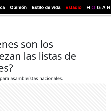
H
O
G
A
R
ica
Opinión
Estilo de vida
Estadio
énes son los
zan las listas de
es?
 para asambleístas nacionales.