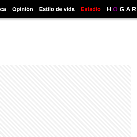
H
O
G
A
R
ica
Opinión
Estilo de vida
Estadio