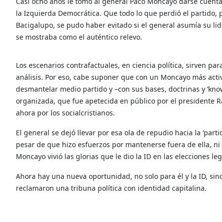
C
asi ocho años le tomó al general Paco Moncayo darse cuenta 
la Izquierda Democrática. Que todo lo que perdió el partido,
Bacigalupo, se pudo haber evitado si el general asumía su lide
se mostraba como el auténtico relevo.
Los escenarios contrafactuales, en ciencia política, sirven par
análisis. Por eso, cabe suponer que con un Moncayo más activ
desmantelar medio partido y –con sus bases, doctrinas y ‘kn
organizada, que fue apetecida en público por el presidente Ra
ahora por los socialcristianos.
El general se dejó llevar por esa ola de repudio hacia la ‘part
pesar de que hizo esfuerzos por mantenerse fuera de ella, ni 
Moncayo vivió las glorias que le dio la ID en las elecciones le
Ahora hay una nueva oportunidad, no solo para él y la ID, s
reclamaron una tribuna política con identidad capitalina.