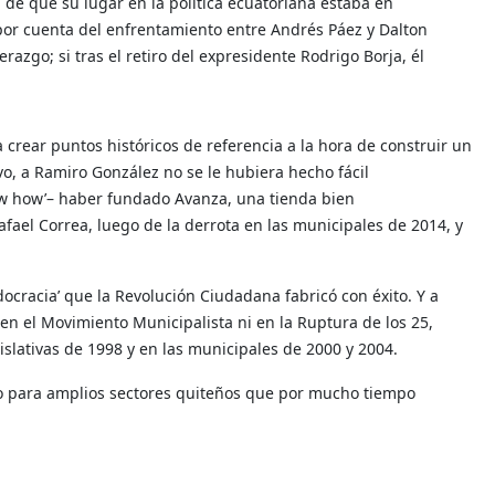
de que su lugar en la política ecuatoriana estaba en
 por cuenta del enfrentamiento entre Andrés Páez y Dalton
razgo; si tras el retiro del expresidente Rodrigo Borja, él
a crear puntos históricos de referencia a la hora de construir un
o, a Ramiro González no se le hubiera hecho fácil
ow how’– haber fundado Avanza, una tienda bien
fael Correa, luego de la derrota en las municipales de 2014, y
idocracia’ que la Revolución Ciudadana fabricó con éxito. Y a
en el Movimiento Municipalista ni en la Ruptura de los 25,
gislativas de 1998 y en las municipales de 2000 y 2004.
ino para amplios sectores quiteños que por mucho tiempo