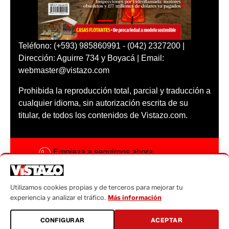
Teléfono: (+593) 985860991 - (042) 2327200 |
Dirección: Aguirre 734 y Boyacá | Email:
webmaster@vistazo.com
Prohibida la reproducción total, parcial y traducción a
cualquier idioma, sin autorización escrita de su
titular, de todos los contenidos de Vistazo.com.
Empieza a seguirnos ahora
Activar notificaciones
Utilizamos cookies propias y de terceros para mejorar tu
Código ética
experiencia y analizar el tráfico.
Más información
Sugerencias a:
CONFIGURAR
ACEPTAR
sugerencias@vistazo.com