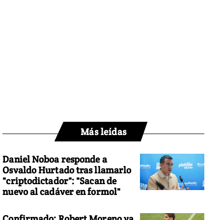
Más leídas
Daniel Noboa responde a
Osvaldo Hurtado tras llamarlo
"criptodictador": "Sacan de
nuevo al cadáver en formol"
Confirmado: Robert Moreno ya