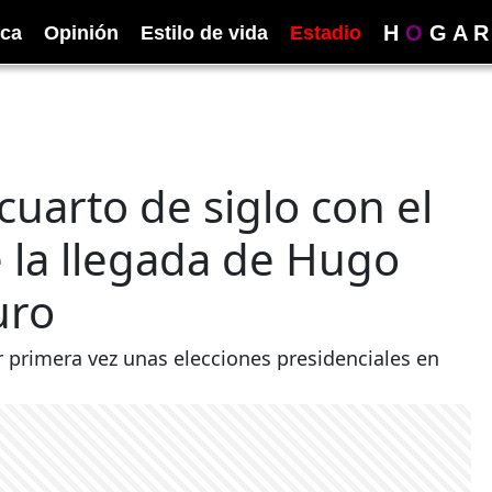
H
O
G
A
R
ica
Opinión
Estilo de vida
Estadio
uarto de siglo con el
e la llegada de Hugo
uro
 primera vez unas elecciones presidenciales en