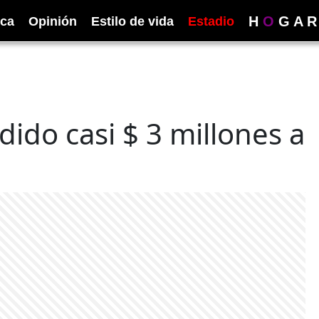
H
O
G
A
R
ica
Opinión
Estilo de vida
Estadio
ido casi $ 3 millones a