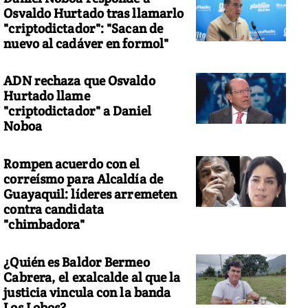
Osvaldo Hurtado tras llamarlo
"criptodictador": "Sacan de
nuevo al cadáver en formol"
ADN rechaza que Osvaldo
Hurtado llame
"criptodictador" a Daniel
Noboa
Rompen acuerdo con el
correísmo para Alcaldía de
Guayaquil: líderes arremeten
contra candidata
"chimbadora"
¿Quién es Baldor Bermeo
Cabrera, el exalcalde al que la
justicia vincula con la banda
Los Lobos?