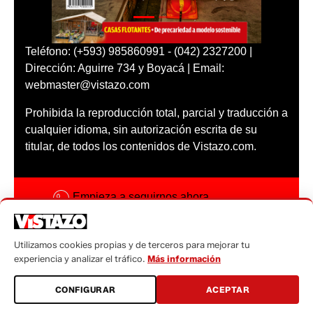
Teléfono: (+593) 985860991 - (042) 2327200 |
Dirección: Aguirre 734 y Boyacá | Email:
webmaster@vistazo.com
Prohibida la reproducción total, parcial y traducción a
cualquier idioma, sin autorización escrita de su
titular, de todos los contenidos de Vistazo.com.
Empieza a seguirnos ahora
Activar notificaciones
Utilizamos cookies propias y de terceros para mejorar tu
Código ética
experiencia y analizar el tráfico.
Más información
Sugerencias a:
CONFIGURAR
ACEPTAR
sugerencias@vistazo.com