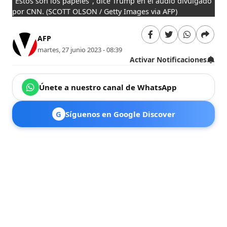
"Estos son los papeles", dice Trump en el audio divulgado
por CNN.
(SCOTT OLSON / Getty Images via AFP)
AFP
martes, 27 junio 2023 - 08:39
Activar Notificaciones
Únete a nuestro canal de WhatsApp
G
Síguenos en Google Discover