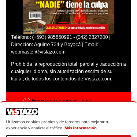
Teléfono: (+593) 985860991 - (042) 2327200 |
Dirección: Aguirre 734 y Boyacá | Email:
webmaster@vistazo.com
Prohibida la reproducción total, parcial y traducción a
cualquier idioma, sin autorización escrita de su
titular, de todos los contenidos de Vistazo.com.
Empieza a seguirnos ahora
Activar notificaciones
Utilizamos cookies propias y de terceros para mejorar tu
Código ética
experiencia y analizar el tráfico.
Más información
Sugerencias a: