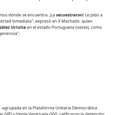
bemos dónde se encuentra. ¡La
secuestraron
! Le pido a
ibertad inmediata", expresó en X Machado, quien
ález Urrutia
en el estado Portuguesa (oeste), como
 generosa".
 -agrupada en la Plataforma Unitaria Democrática
ar (VP) y Vente Venezuela (VV), calificaron la detención