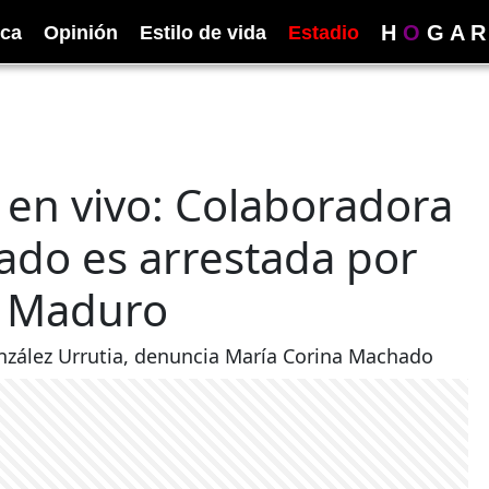
H
O
G
A
R
ica
Opinión
Estilo de vida
Estadio
en vivo: Colaboradora
ado es arrestada por
 a Maduro
zález Urrutia, denuncia María Corina Machado