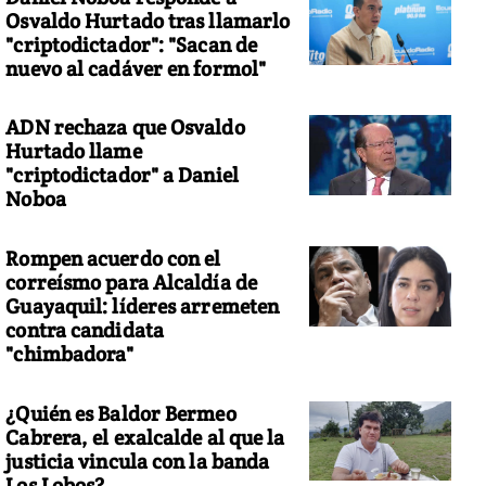
Osvaldo Hurtado tras llamarlo
"criptodictador": "Sacan de
nuevo al cadáver en formol"
ADN rechaza que Osvaldo
Hurtado llame
"criptodictador" a Daniel
Noboa
Rompen acuerdo con el
correísmo para Alcaldía de
Guayaquil: líderes arremeten
contra candidata
"chimbadora"
¿Quién es Baldor Bermeo
Cabrera, el exalcalde al que la
justicia vincula con la banda
Los Lobos?