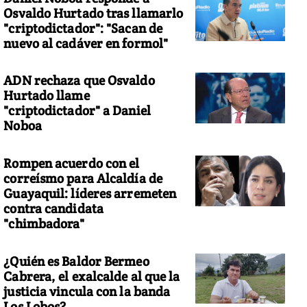
Osvaldo Hurtado tras llamarlo
"criptodictador": "Sacan de
nuevo al cadáver en formol"
ADN rechaza que Osvaldo
Hurtado llame
"criptodictador" a Daniel
Noboa
Rompen acuerdo con el
correísmo para Alcaldía de
Guayaquil: líderes arremeten
contra candidata
"chimbadora"
¿Quién es Baldor Bermeo
Cabrera, el exalcalde al que la
justicia vincula con la banda
Los Lobos?