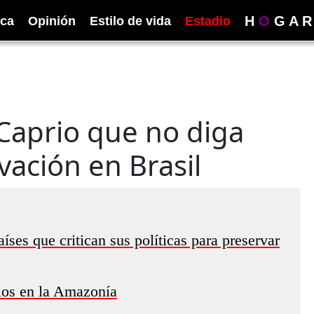
H
O
G
A
R
ica
Opinión
Estilo de vida
Estadio
iCaprio que no diga
ación en Brasil
íses que critican sus políticas para preservar
dios en la Amazonía