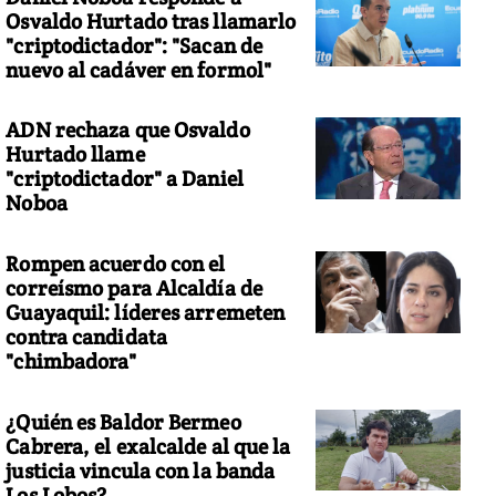
Osvaldo Hurtado tras llamarlo
"criptodictador": "Sacan de
nuevo al cadáver en formol"
ADN rechaza que Osvaldo
Hurtado llame
"criptodictador" a Daniel
Noboa
Rompen acuerdo con el
correísmo para Alcaldía de
Guayaquil: líderes arremeten
contra candidata
"chimbadora"
¿Quién es Baldor Bermeo
Cabrera, el exalcalde al que la
justicia vincula con la banda
Los Lobos?