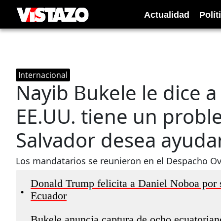
Actualidad
Polít
Internacional
Nayib Bukele le dice 
EE.UU. tiene un probl
Salvador desea ayuda
Los mandatarios se reunieron en el Despacho Ov
Donald Trump felicita a Daniel Noboa por su
•
Ecuador
Bukele anuncia captura de ocho ecuatorian