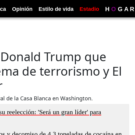
H
O
G
A
R
ica
Opinión
Estilo de vida
Estadio
a Donald Trump que
ema de terrorismo y El
r
al de la Casa Blanca en Washington.
 reelección: 'Será un gran líder' para
os y decomiso de 4.3 toneladas de cocaína en