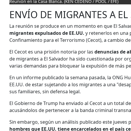
Reunión en la Casa Blanca.
(KEN CEDENO / POOL / EFE)
ENVÍO DE MIGRANTES A EL
La reunión se produce en un momento en que El Salv
migrantes expulsados de EE.UU.
y retenerlos en una 
Confinamiento para el Terrorismo (Cecot), a cambio de
El Cecot es una prisión notoria por las
denuncias de a
de migrantes a El Salvador ha sido cuestionada por or
varias demandas para bloquear la expulsión de más pe
En un informe publicado la semana pasada, la ONG Hu
EE.UU. de estar sujetando a los migrantes a una "des
sus familiares, sin defensa legal.
El Gobierno de Trump ha enviado al Cecot a un total d
acusándolos de pertenecer a la banda criminal transna
Sin embargo, según un análisis publicado este jueves 
hombres que EE.UU. tiene encarcelados en el país 