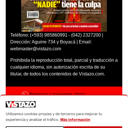
Teléfono: (+593) 985860991 - (042) 2327200 |
Dirección: Aguirre 734 y Boyacá | Email:
webmaster@vistazo.com
Prohibida la reproducción total, parcial y traducción a
cualquier idioma, sin autorización escrita de su
titular, de todos los contenidos de Vistazo.com.
Empieza a seguirnos ahora
Activar notificaciones
Utilizamos cookies propias y de terceros para mejorar tu
Código ética
experiencia y analizar el tráfico.
Más información
Sugerencias a: