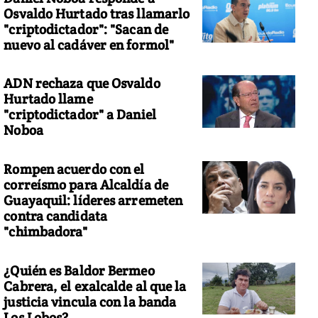
Osvaldo Hurtado tras llamarlo
"criptodictador": "Sacan de
nuevo al cadáver en formol"
ADN rechaza que Osvaldo
Hurtado llame
"criptodictador" a Daniel
Noboa
Rompen acuerdo con el
correísmo para Alcaldía de
Guayaquil: líderes arremeten
contra candidata
"chimbadora"
¿Quién es Baldor Bermeo
Cabrera, el exalcalde al que la
justicia vincula con la banda
Los Lobos?