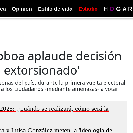
H
O
G
A
R
ica
Opinión
Estilo de vida
Estadio
oboa aplaude decisión
o extorsionado'
onas del país, durante la primera vuelta electoral
 a los ciudadanos -mediante amenazas- a votar
2025: ¿Cuándo se realizará, cómo será la
a y Luisa González meten la 'ideología de