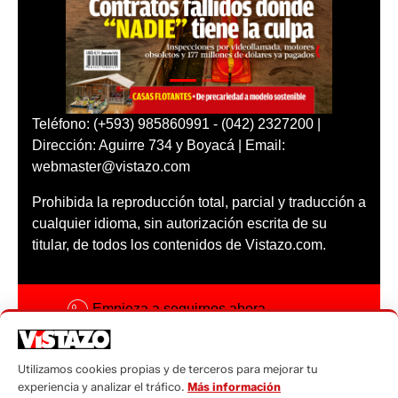
Teléfono: (+593) 985860991 - (042) 2327200 |
Dirección: Aguirre 734 y Boyacá | Email:
webmaster@vistazo.com
Prohibida la reproducción total, parcial y traducción a
cualquier idioma, sin autorización escrita de su
titular, de todos los contenidos de Vistazo.com.
Empieza a seguirnos ahora
Activar notificaciones
Utilizamos cookies propias y de terceros para mejorar tu
Código ética
experiencia y analizar el tráfico.
Más información