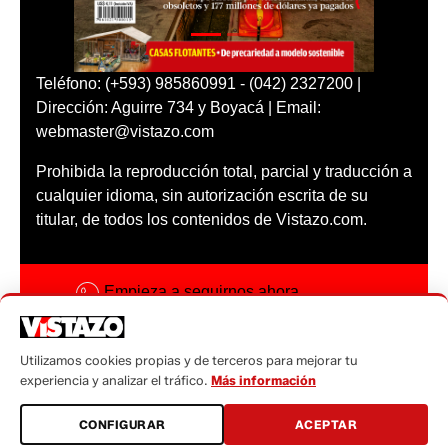
Teléfono: (+593) 985860991 - (042) 2327200 |
Dirección: Aguirre 734 y Boyacá | Email:
webmaster@vistazo.com
Prohibida la reproducción total, parcial y traducción a
cualquier idioma, sin autorización escrita de su
titular, de todos los contenidos de Vistazo.com.
Empieza a seguirnos ahora
Activar notificaciones
Utilizamos cookies propias y de terceros para mejorar tu
Código ética
experiencia y analizar el tráfico.
Más información
Sugerencias a:
CONFIGURAR
ACEPTAR
sugerencias@vistazo.com