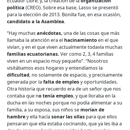
Ecuador Libre; y, la creación de la
organización
política
(CREO). Sobre esa base, Lasso se presentó
para la elección de 2013. Bonilla fue, en esa ocasión,
candidato a la Asamblea
.
“Hay muchas
anécdotas,
una de las cosas que más
llamaba la atención era el
hacinamiento
en el que
vivían, y en el que viven actualmente todavía muchas
familias ecuatorianas.
Ver como 2, 3, 4 familias
viven en un espacio muy pequeño”. “Nosotros
visitábamos esos hogares y entendíamos la
dificultad
, no solamente de espacio, y precisamente
generada por la
falta de empleo
y oportunidades.
Otra historia que recuerdo era de un señor que nos
contaba que n
o tenía empleo
, y que lloraba en la
ducha en las noches porque no podía alimentar a su
familia, a su esposa, sus niños se
morían de
hambre
y ella hacía
sonar las ollas
para que ellos
pensaran que ella estaba cocinando, que ya les iba a