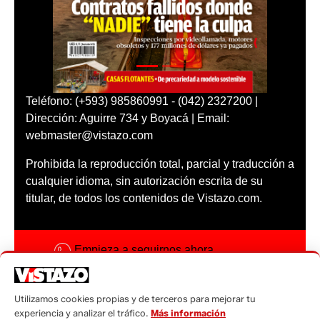
Teléfono: (+593) 985860991 - (042) 2327200 |
Dirección: Aguirre 734 y Boyacá | Email:
webmaster@vistazo.com
Prohibida la reproducción total, parcial y traducción a
cualquier idioma, sin autorización escrita de su
titular, de todos los contenidos de Vistazo.com.
Empieza a seguirnos ahora
Activar notificaciones
Utilizamos cookies propias y de terceros para mejorar tu
Código ética
experiencia y analizar el tráfico.
Más información