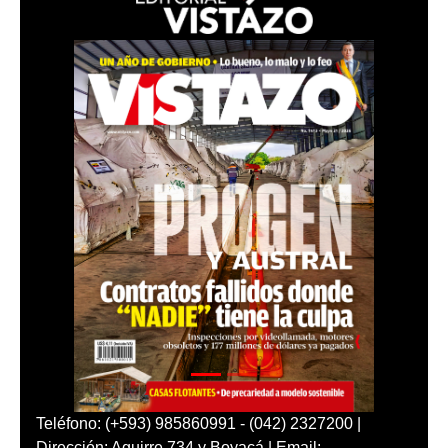
Teléfono: (+593) 985860991 - (042) 2327200 |
Dirección: Aguirre 734 y Boyacá | Email: