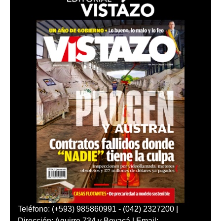
Teléfono: (+593) 985860991 - (042) 2327200 |
Dirección: Aguirre 734 y Boyacá | Email: