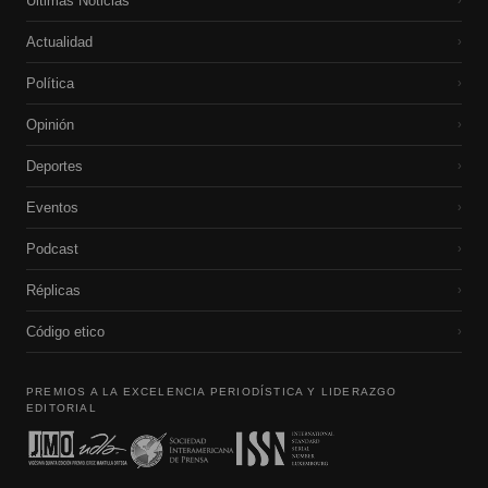
Últimas Noticias
›
Actualidad
›
Política
›
Opinión
›
Deportes
›
Eventos
›
Podcast
›
Réplicas
›
Código etico
›
PREMIOS A LA EXCELENCIA PERIODÍSTICA Y LIDERAZGO
EDITORIAL