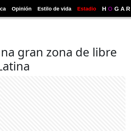
H
O
G
A
R
ica
Opinión
Estilo de vida
Estadio
na gran zona de libre
Latina