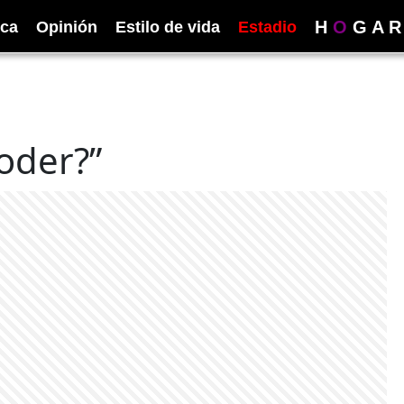
H
O
G
A
R
ica
Opinión
Estilo de vida
Estadio
oder?”