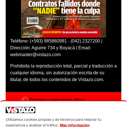
Teléfono: (+593) 985860991 - (042) 2327200 |
Dirección: Aguirre 734 y Boyacá | Email:
webmaster@vistazo.com
Prohibida la reproducción total, parcial y traducción a
cualquier idioma, sin autorización escrita de su
titular, de todos los contenidos de Vistazo.com.
Empieza a seguirnos ahora
Activar notificaciones
Utilizamos cookies propias y de terceros para mejorar tu
Código ética
experiencia y analizar el tráfico.
Más información