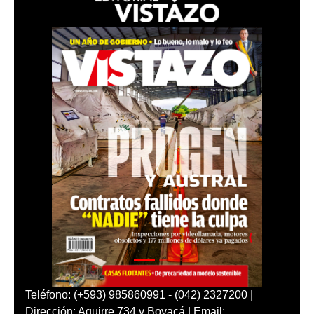
Teléfono: (+593) 985860991 - (042) 2327200 |
Dirección: Aguirre 734 y Boyacá | Email: