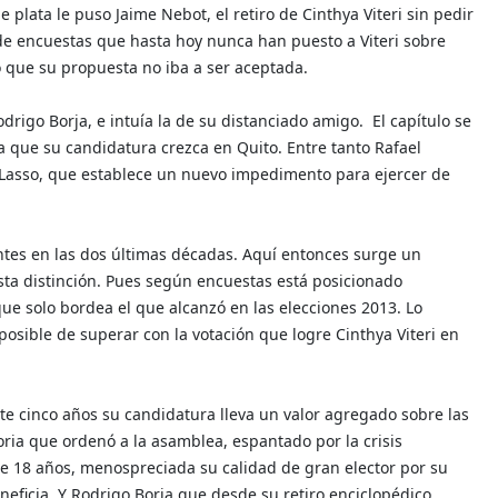
plata le puso Jaime Nebot, el retiro de Cinthya Viteri sin pedir
 de encuestas que hasta hoy nunca han puesto a Viteri sobre
ó que su propuesta no iba a ser aceptada.
rigo Borja, e intuía la de su distanciado amigo.
El capítulo se
 que su candidatura crezca en Quito. Entre tanto Rafael
a Lasso, que establece un nuevo impedimento para ejercer de
antes en las dos últimas décadas. Aquí entonces surge un
esta distinción. Pues según encuestas está posicionado
e solo bordea el que alcanzó en las elecciones 2013. Lo
posible de superar con la votación que logre Cinthya Viteri en
te cinco años su candidatura lleva un valor agregado sobre las
oria que ordenó a la asamblea, espantado por la crisis
ce 18 años, menospreciada su calidad de gran elector por su
eficia. Y Rodrigo Borja que desde su retiro enciclopédico,