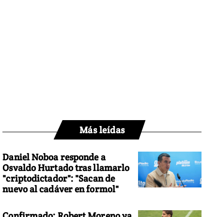
Más leídas
Daniel Noboa responde a
Osvaldo Hurtado tras llamarlo
"criptodictador": "Sacan de
nuevo al cadáver en formol"
Confirmado: Robert Moreno ya