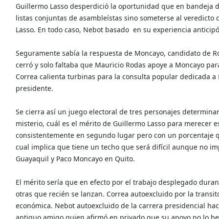
Guillermo Lasso desperdició la oportunidad que en bandeja de 
listas conjuntas de asambleístas sino someterse al veredicto
Lasso. En todo caso, Nebot basado
en su experiencia anticip
Seguramente sabía la respuesta de Moncayo, candidato de Rod
cerró y solo faltaba que Mauricio Rodas apoye a Moncayo para
Correa calienta turbinas para la consulta popular dedicada 
presidente.
Se cierra así un juego electoral de tres personajes determin
misterio, cuál es el mérito de Guillermo Lasso para merecer 
consistentemente en segundo lugar pero con un porcentaje qu
cual implica que tiene un techo que será difícil aunque no im
Guayaquil y Paco Moncayo en Quito.
El mérito sería que en efecto por el trabajo desplegado duran
otras que recién se lanzan. Correa autoexcluido por la transit
económica. Nebot autoexcluido de la carrera presidencial ha
antiguo amigo quien afirmó en privado que su apoyo no lo ben