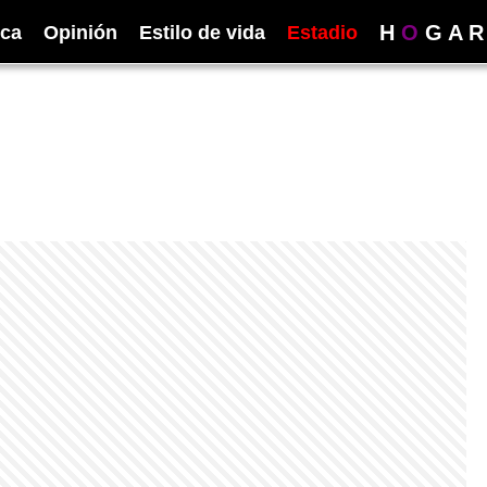
H
O
G
A
R
ica
Opinión
Estilo de vida
Estadio