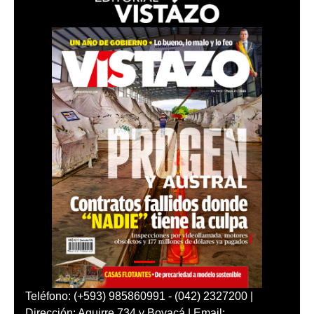
Teléfono: (+593) 985860991 - (042) 2327200 |
Dirección: Aguirre 734 y Boyacá | Email: