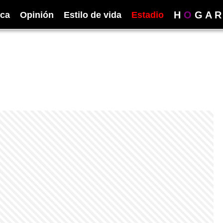
H
O
G
A
R
ica
Opinión
Estilo de vida
Estadio