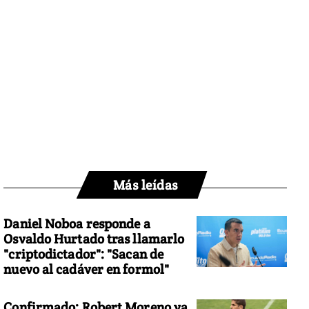
Más leídas
Daniel Noboa responde a
Osvaldo Hurtado tras llamarlo
"criptodictador": "Sacan de
nuevo al cadáver en formol"
Confirmado: Robert Moreno ya