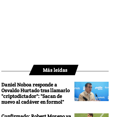
Más leídas
Daniel Noboa responde a
Osvaldo Hurtado tras llamarlo
"criptodictador": "Sacan de
nuevo al cadáver en formol"
Confirmado: Robert Moreno ya