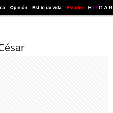
H
O
G
A
R
ica
Opinión
Estilo de vida
Estadio
 César