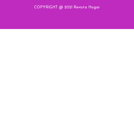
COPYRIGHT @ 2021 Revista Hogar
Hogar
Hogar
Hogar
Hogar