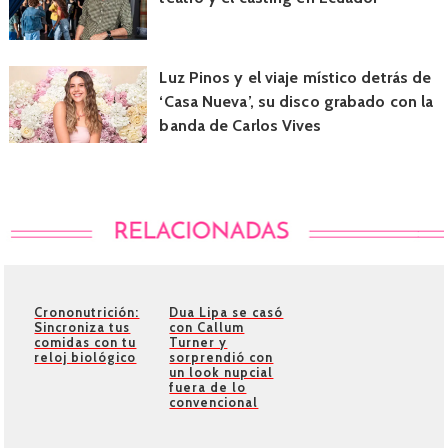
Luz Pinos y el viaje místico detrás de
‘Casa Nueva’, su disco grabado con la
banda de Carlos Vives
Crononutrición:
Dua Lipa se casó
Sincroniza tus
con Callum
comidas con tu
Turner y
reloj biológico
sorprendió con
un look nupcial
fuera de lo
convencional