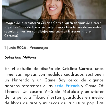
Imagen de la arquitecta Cristina Correa, quien además de ejercer
su profesión se dedica a ilustrar y comparte a través de sus redes
sociales a mostrar sus dibujos que cuentan historias.
(Foto:
Cortesía)
1 Junio 2026 - Personajes
Sébastien Mélières
En el estudio de diseño de
Cristina Correa
, unas
inmensas repisas con módulos cuadrados sostienen
un
Nintendo y un Game Boy cerca de algunos
adornos referentes a las
serie Friends
y Game Of
Thrones. Un casete VHS de Mafalda y un sticker
de la película ‘Tiburón’ están guardados en medio
de libros de arte y muñecos de la cultura pop. Las