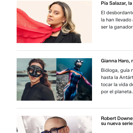
Pía Salazar, l
El desbordante
la han llevado
ser la ganador
Gianna Haro, n
Bióloga, guía 
hasta la Antár
tocar la vida 
por el planeta.
Robert Downey
su nueva serie