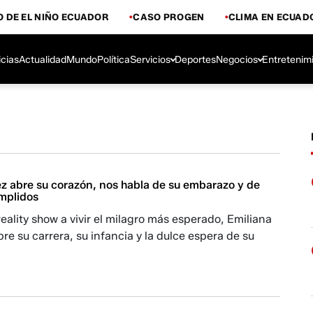
 DE EL NIÑO ECUADOR
CASO PROGEN
CLIMA EN ECUAD
icias
Actualidad
Mundo
Política
Servicios
Deportes
Negocios
Entretenim
ez abre su corazón, nos habla de su embarazo y de
mplidos
eality show a vivir el milagro más esperado, Emiliana
re su carrera, su infancia y la dulce espera de su