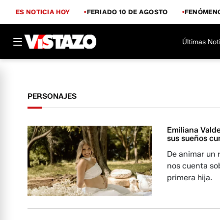
ES NOTICIA HOY
FERIADO 10 DE AGOSTO
FENÓMENO
Últimas Not
PERSONAJES
Emiliana Vald
sus sueños cu
De animar un r
nos cuenta sob
primera hija.