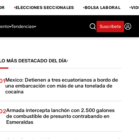
OR
ELECCIONES SECCIONALES
BOLSA LABORAL
VI
iento
Tendencias
Suscríbete
LO MÁS DESTACADO DEL DÍA
Mexico: Detienen a tres ecuatorianos a bordo de
01
una embarcación con más de una tonelada de
cocaína
Armada intercepta lanchón con 2.500 galones
02
de combustible de presunto contrabando en
Esmeraldas