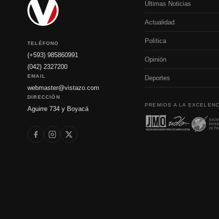
Últimas Noticias
Actualidad
Política
TELÉFONO
(+593) 985860991
Opinión
(042) 2327200
EMAIL
Deportes
webmaster@vistazo.com
DIRECCIÓN
PREMIOS A LA EXCELENC
Aguirre 734 y Boyacá