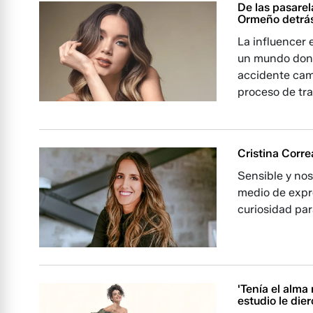
De las pasarel
Ormeño detrás
La influencer 
un mundo donde
accidente camb
proceso de tr
Cristina Corre
Sensible y nos
medio de expre
curiosidad pa
'Tenía el alma
estudio le die