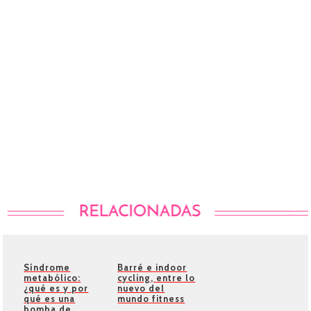
Síndrome
Barré e indoor
metabólico:
cycling, entre lo
¿qué es y por
nuevo del
qué es una
mundo fitness
bomba de