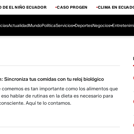
 DE EL NIÑO ECUADOR
CASO PROGEN
CLIMA EN ECUAD
icias
Actualidad
Mundo
Política
Servicios
Deportes
Negocios
Entretenim
: Sincroniza tus comidas con tu reloj biológico
e comemos es tan importante como los alimentos que
 eso hablar de rutinas en la dieta es necesario para
consciente. Aquí te lo contamos.