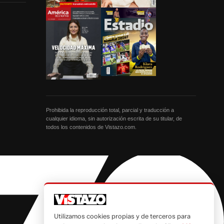
Prohibida la reproducción total, parcial y traducción a
cualquier idioma, sin autorización escrita de su titular, de
todos los contenidos de Vistazo.com.
Utilizamos cookies propias y de terceros para