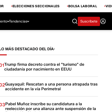
OR
ELECCIONES SECCIONALES
BOLSA LABORAL
VI
iento
Tendencias
Suscríbete
LO MÁS DESTACADO DEL DÍA
Trump firma decreto contra el "turismo" de
01
ciudadanía por nacimiento en EEUU
Guayaquil: Rescatan a una persona atrapada tras
02
accidente en la vía Perimetral
Pabel Muñoz inscribe su candidatura a la
03
reelección por una alianza ante suspensión de la