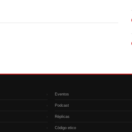
Eventos
›
Podcast
›
Réplicas
›
Código etico
›