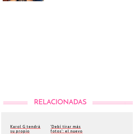
Karol G tendrá
'Debí tirar más
su propio
fotos': el nuevo