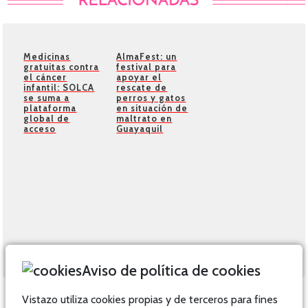
Medicinas
AlmaFest: un
gratuitas contra
festival para
el cáncer
apoyar el
infantil: SOLCA
rescate de
se suma a
perros y gatos
plataforma
en situación de
global de
maltrato en
acceso
Guayaquil
Aviso de política de cookies
Vistazo utiliza cookies propias y de terceros para fines