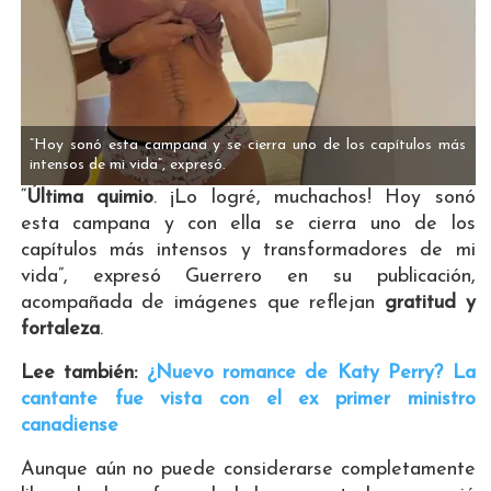
“Hoy sonó esta campana y se cierra uno de los capítulos más
intensos de mi vida”, expresó.
“
Última quimio
. ¡Lo logré, muchachos! Hoy sonó
esta campana y con ella se cierra uno de los
capítulos más intensos y transformadores de mi
vida”, expresó Guerrero en su publicación,
acompañada de imágenes que reflejan
gratitud y
fortaleza
.
Lee también:
¿Nuevo romance de Katy Perry? La
cantante fue vista con el ex primer ministro
canadiense
Aunque aún no puede considerarse completamente