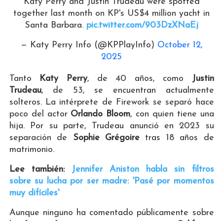
Katy Perry and Justin Trudeau were spotted
together last month on KP's US$4 million yacht in
Santa Barbara.
pic.twitter.com/903DzXNaEj
— Katy Perry Info (@KPPlayInfo)
October 12,
2025
Tanto
Katy Perry
, de 40 años, como
Justin
Trudeau
, de 53, se encuentran actualmente
solteros. La intérprete de Firework se separó hace
poco del actor
Orlando Bloom
, con quien tiene una
hija. Por su parte, Trudeau anunció en 2023 su
separación de
Sophie Grégoire
tras 18 años de
matrimonio.
Lee también:
Jennifer Aniston habla sin filtros
sobre su lucha por ser madre: 'Pasé por momentos
muy difíciles'
Aunque ninguno ha comentado públicamente sobre