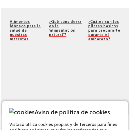
Alimentos
¿Qué considerar
¿Cuáles son los
idóneos para la
en la
pilares básicos
salud de
'alimentación
para prepararte
nuestras
natural'?
durante el
mascotas
embarazo?
Aviso de política de cookies
Vistazo utiliza cookies propias y de terceros para fines