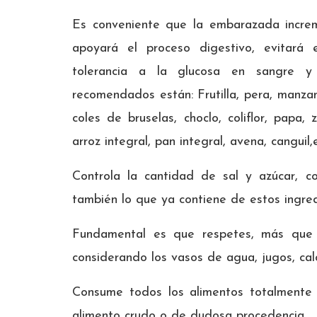
Es conveniente que la embarazada increm
apoyará el proceso digestivo, evitará
tolerancia a la glucosa en sangre y 
recomendados están: Frutilla, pera, manzana
coles de bruselas, choclo, coliflor, papa, z
arroz integral, pan integral, avena, canguil,
Controla la cantidad de sal y azúcar, c
también lo que ya contiene de estos ingred
Fundamental es que respetes, más que n
considerando los vasos de agua, jugos, cal
Consume todos los alimentos totalmente 
alimento crudo o de dudosa procedencia.