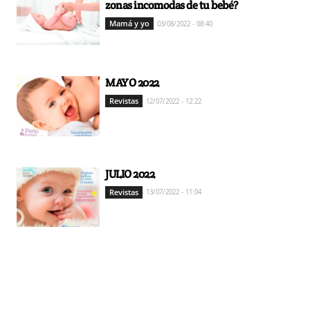
zonas incomodas de tu bebé?
Mamá y yo
03/08/2022 - 08:40
MAYO 2022
Revistas
12/07/2022 - 12:22
JULIO 2022
Revistas
13/07/2022 - 11:04