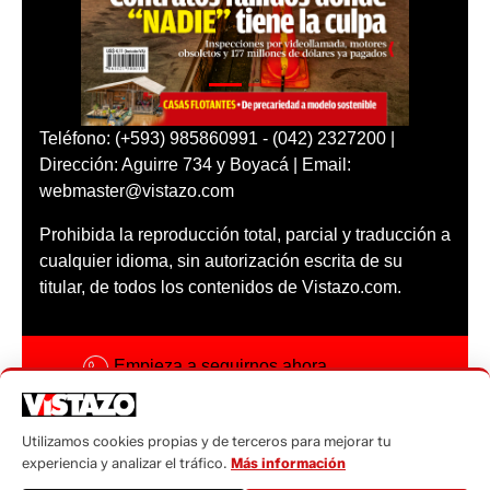
Teléfono: (+593) 985860991 - (042) 2327200 |
Dirección: Aguirre 734 y Boyacá | Email:
webmaster@vistazo.com
Prohibida la reproducción total, parcial y traducción a
cualquier idioma, sin autorización escrita de su
titular, de todos los contenidos de Vistazo.com.
Empieza a seguirnos ahora
Activar notificaciones
Utilizamos cookies propias y de terceros para mejorar tu
Código ética
experiencia y analizar el tráfico.
Más información
Sugerencias a: