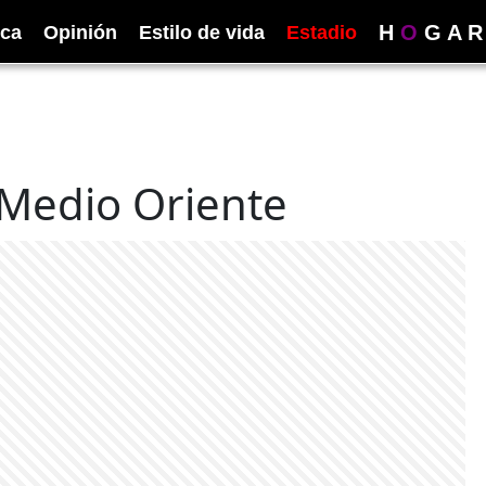
H
O
G
A
R
ica
Opinión
Estilo de vida
Estadio
 Medio Oriente