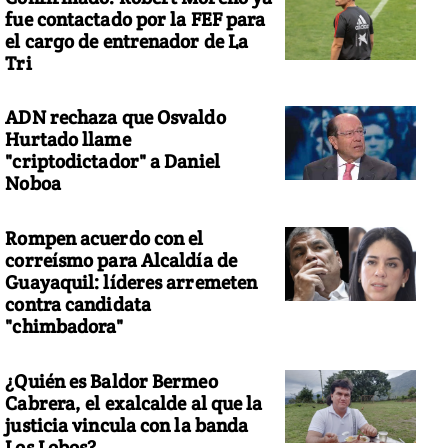
fue contactado por la FEF para
el cargo de entrenador de La
Tri
rla Awad
ADN rechaza que Osvaldo
Hurtado llame
"criptodictador" a Daniel
Noboa
Rompen acuerdo con el
correísmo para Alcaldía de
Guayaquil: líderes arremeten
contra candidata
"chimbadora"
¿Quién es Baldor Bermeo
Cabrera, el exalcalde al que la
justicia vincula con la banda
Los Lobos?