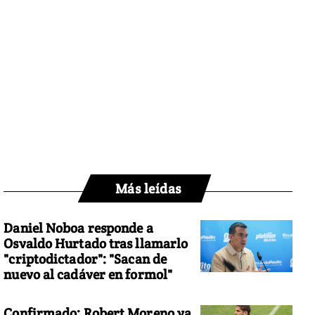
Más leídas
Daniel Noboa responde a
Osvaldo Hurtado tras llamarlo
"criptodictador": "Sacan de
nuevo al cadáver en formol"
Confirmado: Robert Moreno ya