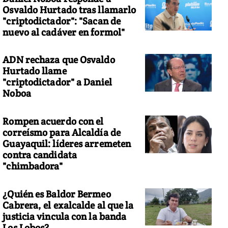
Osvaldo Hurtado tras llamarlo
"criptodictador": "Sacan de
nuevo al cadáver en formol"
ADN rechaza que Osvaldo
 la subespecie de pandas gigantes
Hurtado llame
"criptodictador" a Daniel
Noboa
Rompen acuerdo con el
correísmo para Alcaldía de
Guayaquil: líderes arremeten
contra candidata
"chimbadora"
¿Quién es Baldor Bermeo
Cabrera, el exalcalde al que la
justicia vincula con la banda
Los Lobos?