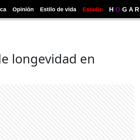
H
O
G
A
R
ica
Opinión
Estilo de vida
Estadio
e longevidad en