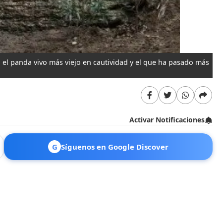
n el panda vivo más viejo en cautividad y el que ha pasado más
De
Activar Notificaciones
G
Síguenos en Google Discover